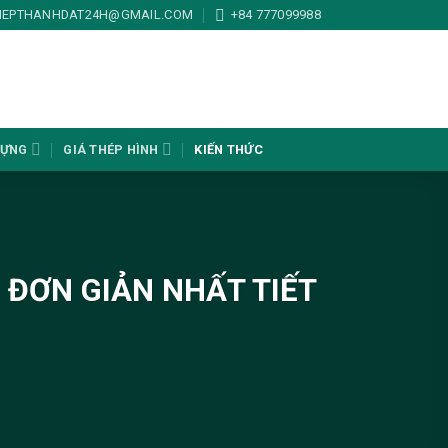
HEPTHANHDAT24H@GMAIL.COM
+84 777099988
DỰNG
GIÁ THÉP HÌNH
KIẾN THỨC
ĐƠN GIẢN NHẤT TIẾT