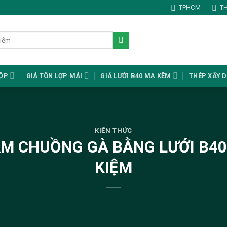
TPHCM
T
HỘP
GIÁ TÔN LỢP MÁI
GIÁ LƯỚI B40 MẠ KẼM
THÉP XÂY 
KIẾN THỨC
M CHUỒNG GÀ BẰNG LƯỚI B40 
KIỆM