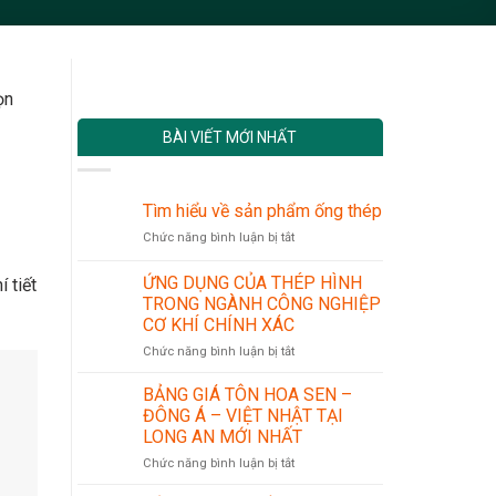
ọn
BÀI VIẾT MỚI NHẤT
Tìm hiểu về sản phẩm ống thép
ở
Chức năng bình luận bị tắt
Tìm
hiểu
ỨNG DỤNG CỦA THÉP HÌNH
 tiết
về
TRONG NGÀNH CÔNG NGHIỆP
sản
CƠ KHÍ CHÍNH XÁC
phẩm
ống
ở
Chức năng bình luận bị tắt
thép
ỨNG
DỤNG
BẢNG GIÁ TÔN HOA SEN –
CỦA
ĐÔNG Á – VIỆT NHẬT TẠI
THÉP
LONG AN MỚI NHẤT
HÌNH
ở
Chức năng bình luận bị tắt
TRONG
BẢNG
NGÀNH