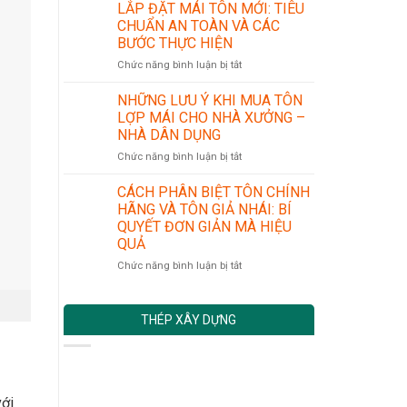
GIÁ
CÔNG
LẮP ĐẶT MÁI TÔN MỚI: TIÊU
TÔN
NGHIỆP
CHUẨN AN TOÀN VÀ CÁC
HOA
CƠ
BƯỚC THỰC HIỆN
SEN
KHÍ
ở
Chức năng bình luận bị tắt
–
CHÍNH
LẮP
ĐÔNG
XÁC
ĐẶT
Á
NHỮNG LƯU Ý KHI MUA TÔN
MÁI
–
LỢP MÁI CHO NHÀ XƯỞNG –
TÔN
VIỆT
NHÀ DÂN DỤNG
MỚI:
NHẬT
ở
Chức năng bình luận bị tắt
TIÊU
TẠI
NHỮNG
CHUẨN
LONG
LƯU
AN
AN
CÁCH PHÂN BIỆT TÔN CHÍNH
Ý
TOÀN
MỚI
HÃNG VÀ TÔN GIẢ NHÁI: BÍ
KHI
VÀ
NHẤT
QUYẾT ĐƠN GIẢN MÀ HIỆU
MUA
CÁC
QUẢ
TÔN
BƯỚC
LỢP
THỰC
ở
Chức năng bình luận bị tắt
MÁI
HIỆN
CÁCH
CHO
PHÂN
NHÀ
BIỆT
THÉP XÂY DỰNG
XƯỞNG
TÔN
–
CHÍNH
NHÀ
HÃNG
DÂN
VÀ
DỤNG
TÔN
với
GIẢ