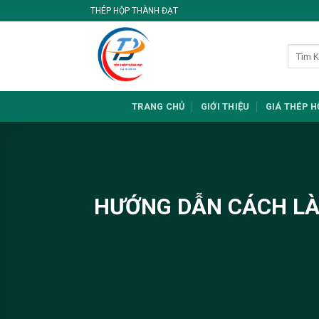
Skip
THÉP HỘP THÀNH ĐẠT
to
content
TRANG CHỦ
GIỚI THIỆU
GIÁ THÉP 
HƯỚNG DẪN CÁCH LÀ