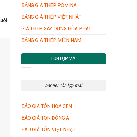
NHÁI:
BẢNG GIÁ THÉP POMINA
BÍ
QUYẾT
BẢNG GIÁ THÉP VIỆT NHẬT
nuôi
ĐƠN
GIẢN
GIÁ THÉP XÂY DỰNG HÒA PHÁT
MÀ
HIỆU
BẢNG GIÁ THÉP MIỀN NAM
QUẢ
TÔN LỢP MÁI
banner tôn lợp mái
BÁO GIÁ TÔN HOA SEN
BÁO GIÁ TÔN ĐÔNG Á
BÁO GIÁ TÔN VIỆT NHẬT