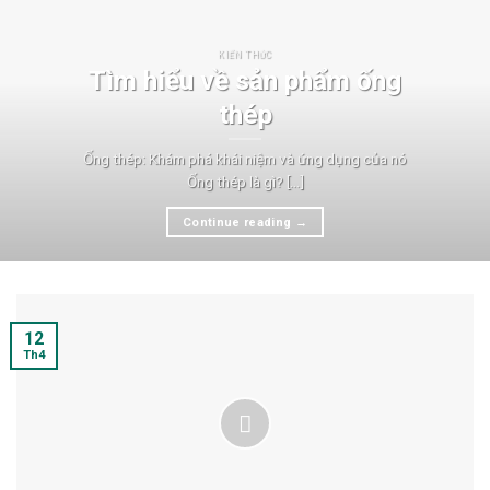
KIẾN THỨC
Tìm hiểu về sản phẩm ống
thép
Ống thép: Khám phá khái niệm và ứng dụng của nó
Ống thép là gì? [...]
Continue reading
→
12
Th4