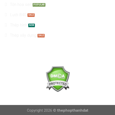
Tôn hoa sen
Lưới B40
Thép hình
Thép xây dựng
Kết nối với chúng tôi
Copyright 2026 ©
thephopthanhdat