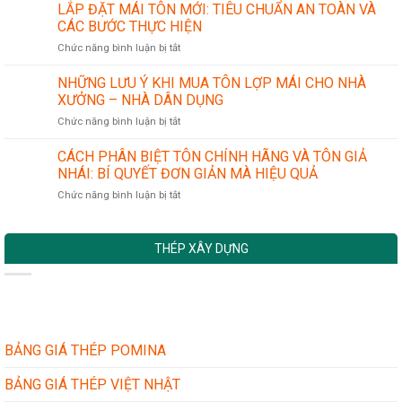
GIÁ
LẮP ĐẶT MÁI TÔN MỚI: TIÊU CHUẨN AN TOÀN VÀ
NGÀNH
TÔN
CÔNG
CÁC BƯỚC THỰC HIỆN
HOA
NGHIỆP
ở
Chức năng bình luận bị tắt
SEN
CƠ
LẮP
–
KHÍ
ĐẶT
NHỮNG LƯU Ý KHI MUA TÔN LỢP MÁI CHO NHÀ
ĐÔNG
CHÍNH
MÁI
Á
XƯỞNG – NHÀ DÂN DỤNG
XÁC
TÔN
–
ở
Chức năng bình luận bị tắt
MỚI:
VIỆT
NHỮNG
TIÊU
NHẬT
LƯU
CÁCH PHÂN BIỆT TÔN CHÍNH HÃNG VÀ TÔN GIẢ
CHUẨN
TẠI
Ý
AN
NHÁI: BÍ QUYẾT ĐƠN GIẢN MÀ HIỆU QUẢ
LONG
KHI
TOÀN
AN
ở
Chức năng bình luận bị tắt
MUA
VÀ
MỚI
CÁCH
TÔN
CÁC
NHẤT
PHÂN
LỢP
BƯỚC
BIỆT
MÁI
THỰC
THÉP XÂY DỰNG
TÔN
CHO
HIỆN
CHÍNH
NHÀ
HÃNG
XƯỞNG
VÀ
–
TÔN
NHÀ
GIẢ
DÂN
NHÁI:
BẢNG GIÁ THÉP POMINA
DỤNG
BÍ
QUYẾT
BẢNG GIÁ THÉP VIỆT NHẬT
ĐƠN