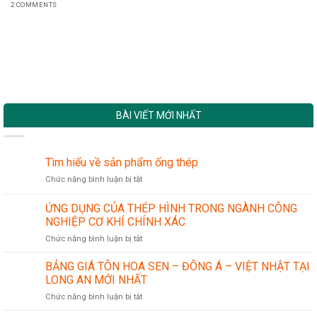
2 COMMENTS
BÀI VIẾT MỚI NHẤT
Tìm hiểu về sản phẩm ống thép
ở
Chức năng bình luận bị tắt
Tìm
hiểu
ỨNG DỤNG CỦA THÉP HÌNH TRONG NGÀNH CÔNG
về
NGHIỆP CƠ KHÍ CHÍNH XÁC
sản
ở
Chức năng bình luận bị tắt
phẩm
ỨNG
ống
DỤNG
thép
BẢNG GIÁ TÔN HOA SEN – ĐÔNG Á – VIỆT NHẬT TẠI
CỦA
LONG AN MỚI NHẤT
THÉP
ở
Chức năng bình luận bị tắt
HÌNH
BẢNG
TRONG