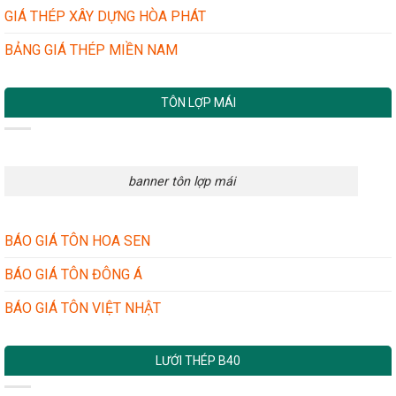
GIẢN
GIÁ THÉP XÂY DỰNG HÒA PHÁT
MÀ
HIỆU
BẢNG GIÁ THÉP MIỀN NAM
QUẢ
TÔN LỢP MÁI
banner tôn lợp mái
BÁO GIÁ TÔN HOA SEN
BÁO GIÁ TÔN ĐÔNG Á
BÁO GIÁ TÔN VIỆT NHẬT
LƯỚI THÉP B40