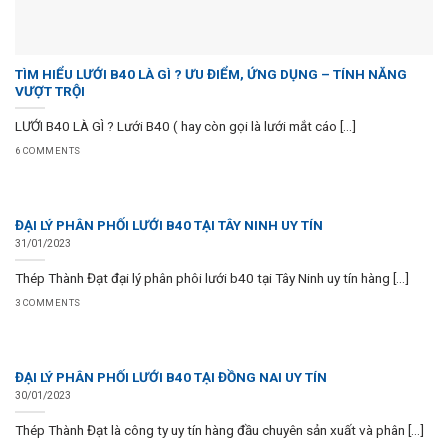
TÌM HIỂU LƯỚI B40 LÀ GÌ ? ƯU ĐIỂM, ỨNG DỤNG – TÍNH NĂNG
VƯỢT TRỘI
LƯỚI B40 LÀ GÌ ? Lưới B40 ( hay còn gọi là lưới mắt cáo [...]
6 COMMENTS
ĐẠI LÝ PHÂN PHỐI LƯỚI B40 TẠI TÂY NINH UY TÍN
31/01/2023
Thép Thành Đạt đại lý phân phôi lưới b40 tại Tây Ninh uy tín hàng [...]
3 COMMENTS
ĐẠI LÝ PHÂN PHỐI LƯỚI B40 TẠI ĐỒNG NAI UY TÍN
30/01/2023
Thép Thành Đạt là công ty uy tín hàng đầu chuyên sản xuất và phân [...]