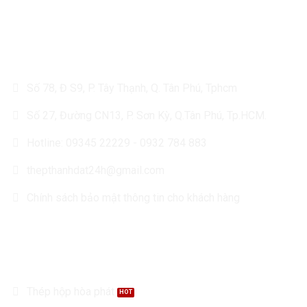
CÔNG TY TÔN THÉP THÀNH ĐẠT
Số 78, Đ S9, P. Tây Thạnh, Q. Tân Phú, Tphcm
Số 27, Đường CN13, P. Sơn Kỳ, Q.Tân Phú, Tp.HCM.
Hotline: 09345 22229 - 0932 784 883
thepthanhdat24h@gmail.com
Chính sách bảo mật thông tin cho khách hàng
Sản Phẩm
Thép hộp hòa phát