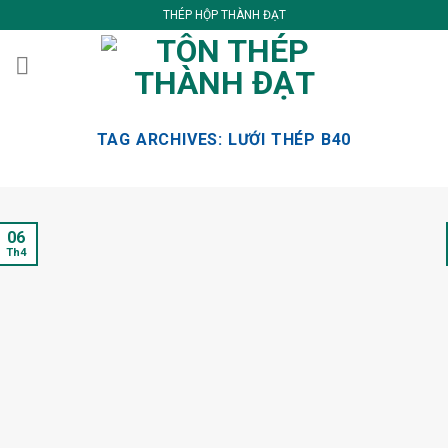
Skip
THÉP HỘP THÀNH ĐẠT
to
content
TAG ARCHIVES:
LƯỚI THÉP B40
06
Th4