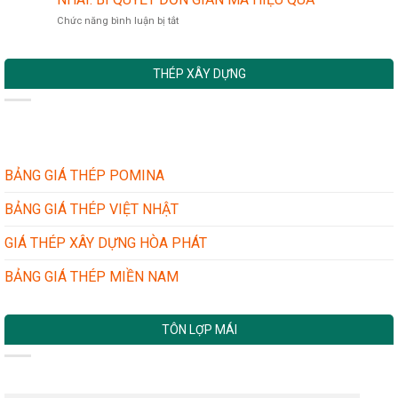
KHI
TOÀN
AN
ở
Chức năng bình luận bị tắt
MUA
VÀ
MỚI
CÁCH
TÔN
CÁC
NHẤT
PHÂN
LỢP
BƯỚC
BIỆT
MÁI
THỰC
THÉP XÂY DỰNG
TÔN
CHO
HIỆN
CHÍNH
NHÀ
HÃNG
XƯỞNG
VÀ
–
TÔN
NHÀ
GIẢ
DÂN
NHÁI:
BẢNG GIÁ THÉP POMINA
DỤNG
BÍ
QUYẾT
BẢNG GIÁ THÉP VIỆT NHẬT
ĐƠN
GIẢN
GIÁ THÉP XÂY DỰNG HÒA PHÁT
MÀ
HIỆU
BẢNG GIÁ THÉP MIỀN NAM
QUẢ
TÔN LỢP MÁI