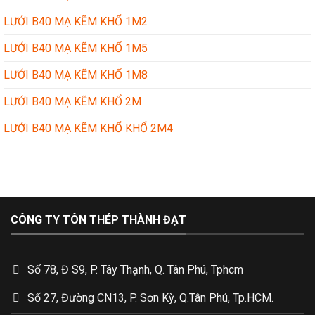
LƯỚI B40 MẠ KẼM KHỔ 1M2
LƯỚI B40 MẠ KẼM KHỔ 1M5
LƯỚI B40 MẠ KẼM KHỔ 1M8
LƯỚI B40 MẠ KẼM KHỔ 2M
LƯỚI B40 MẠ KẼM KHỔ KHỔ 2M4
CÔNG TY TÔN THÉP THÀNH ĐẠT
Số 78, Đ S9, P. Tây Thạnh, Q. Tân Phú, Tphcm
Số 27, Đường CN13, P. Sơn Kỳ, Q.Tân Phú, Tp.HCM.