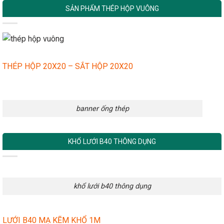
SẢN PHẨM THÉP HỘP VUÔNG
THÉP HỘP 20X20 – SẮT HỘP 20X20
banner ống thép
KHỔ LƯỚI B40 THÔNG DỤNG
khổ lưới b40 thông dụng
LƯỚI B40 MẠ KẼM KHỔ 1M