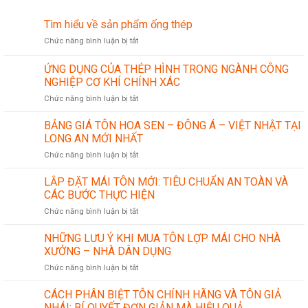
Tìm hiểu về sản phẩm ống thép
ở
Chức năng bình luận bị tắt
Tìm
hiểu
ỨNG DỤNG CỦA THÉP HÌNH TRONG NGÀNH CÔNG
về
NGHIỆP CƠ KHÍ CHÍNH XÁC
sản
ở
Chức năng bình luận bị tắt
phẩm
ỨNG
ống
DỤNG
thép
BẢNG GIÁ TÔN HOA SEN – ĐÔNG Á – VIỆT NHẬT TẠI
CỦA
LONG AN MỚI NHẤT
THÉP
ở
Chức năng bình luận bị tắt
HÌNH
BẢNG
TRONG
GIÁ
LẮP ĐẶT MÁI TÔN MỚI: TIÊU CHUẨN AN TOÀN VÀ
NGÀNH
TÔN
CÔNG
CÁC BƯỚC THỰC HIỆN
HOA
NGHIỆP
ở
Chức năng bình luận bị tắt
SEN
CƠ
LẮP
–
KHÍ
ĐẶT
NHỮNG LƯU Ý KHI MUA TÔN LỢP MÁI CHO NHÀ
ĐÔNG
CHÍNH
MÁI
Á
XƯỞNG – NHÀ DÂN DỤNG
XÁC
TÔN
–
ở
Chức năng bình luận bị tắt
MỚI:
VIỆT
NHỮNG
TIÊU
NHẬT
LƯU
CÁCH PHÂN BIỆT TÔN CHÍNH HÃNG VÀ TÔN GIẢ
CHUẨN
TẠI
Ý
AN
NHÁI: BÍ QUYẾT ĐƠN GIẢN MÀ HIỆU QUẢ
LONG