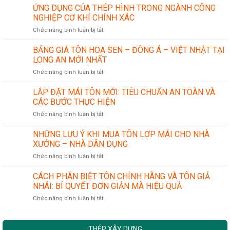
hiểu
ỨNG DỤNG CỦA THÉP HÌNH TRONG NGÀNH CÔNG
về
NGHIỆP CƠ KHÍ CHÍNH XÁC
sản
ở
Chức năng bình luận bị tắt
phẩm
ỨNG
ống
DỤNG
thép
BẢNG GIÁ TÔN HOA SEN – ĐÔNG Á – VIỆT NHẬT TẠI
CỦA
LONG AN MỚI NHẤT
THÉP
ở
Chức năng bình luận bị tắt
HÌNH
BẢNG
TRONG
GIÁ
LẮP ĐẶT MÁI TÔN MỚI: TIÊU CHUẨN AN TOÀN VÀ
NGÀNH
TÔN
CÔNG
CÁC BƯỚC THỰC HIỆN
HOA
NGHIỆP
ở
Chức năng bình luận bị tắt
SEN
CƠ
LẮP
–
KHÍ
ĐẶT
NHỮNG LƯU Ý KHI MUA TÔN LỢP MÁI CHO NHÀ
ĐÔNG
CHÍNH
MÁI
Á
XƯỞNG – NHÀ DÂN DỤNG
XÁC
TÔN
–
ở
Chức năng bình luận bị tắt
MỚI:
VIỆT
NHỮNG
TIÊU
NHẬT
LƯU
CÁCH PHÂN BIỆT TÔN CHÍNH HÃNG VÀ TÔN GIẢ
CHUẨN
TẠI
Ý
AN
NHÁI: BÍ QUYẾT ĐƠN GIẢN MÀ HIỆU QUẢ
LONG
KHI
TOÀN
AN
ở
Chức năng bình luận bị tắt
MUA
VÀ
MỚI
CÁCH
TÔN
CÁC
NHẤT
PHÂN
LỢP
BƯỚC
BIỆT
MÁI
THỰC
THÉP XÂY DỰNG