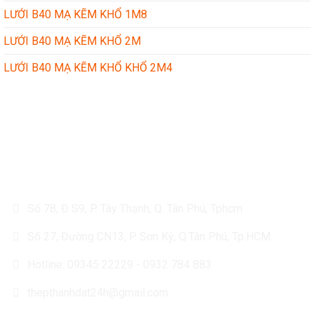
LƯỚI B40 MẠ KẼM KHỔ 1M8
LƯỚI B40 MẠ KẼM KHỔ 2M
LƯỚI B40 MẠ KẼM KHỔ KHỔ 2M4
CÔNG TY TÔN THÉP THÀNH ĐẠT
Số 78, Đ S9, P. Tây Thạnh, Q. Tân Phú, Tphcm
Số 27, Đường CN13, P. Sơn Kỳ, Q.Tân Phú, Tp.HCM.
Hotline: 09345 22229 - 0932 784 883
thepthanhdat24h@gmail.com