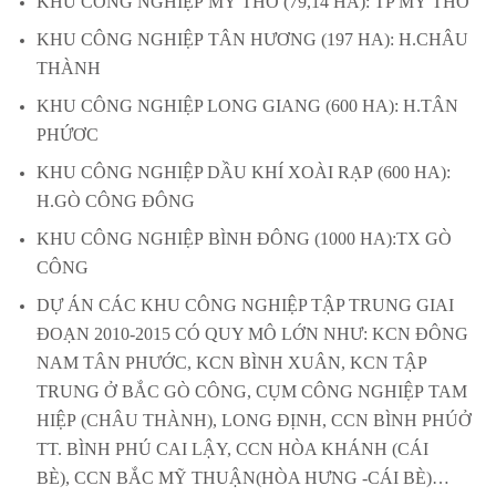
KHU CÔNG NGHIỆP MỸ THO (79,14 HA): TP MỸ THO
KHU CÔNG NGHIỆP TÂN HƯƠNG (197 HA): H.CHÂU
THÀNH
KHU CÔNG NGHIỆP LONG GIANG (600 HA): H.TÂN
PHỨƠC
KHU CÔNG NGHIỆP DẦU KHÍ XOÀI RẠP (600 HA):
H.GÒ CÔNG ĐÔNG
KHU CÔNG NGHIỆP BÌNH ĐÔNG (1000 HA):TX GÒ
CÔNG
DỰ ÁN CÁC KHU CÔNG NGHIỆP TẬP TRUNG GIAI
ĐOẠN 2010-2015 CÓ QUY MÔ LỚN NHƯ: KCN ĐÔNG
NAM TÂN PHƯỚC, KCN BÌNH XUÂN, KCN TẬP
TRUNG Ở BẮC GÒ CÔNG, CỤM CÔNG NGHIỆP TAM
HIỆP (CHÂU THÀNH), LONG ĐỊNH, CCN BÌNH PHÚỞ
TT. BÌNH PHÚ CAI LẬY, CCN HÒA KHÁNH (CÁI
BÈ), CCN BẮC MỸ THUẬN(HÒA HƯNG -CÁI BÈ)…