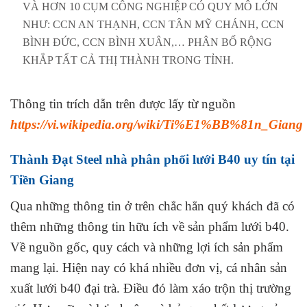
VÀ HƠN 10 CỤM CÔNG NGHIỆP CÓ QUY MÔ LỚN
NHƯ: CCN AN THẠNH, CCN TÂN MỸ CHÁNH, CCN
BÌNH ĐỨC, CCN BÌNH XUÂN,… PHÂN BỐ RỘNG
KHẮP TẤT CẢ THỊ THÀNH TRONG TỈNH.
Thông tin trích dẫn trên được lấy từ nguồn
https://vi.wikipedia.org/wiki/Ti%E1%BB%81n_Giang
Thành Đạt Steel nhà phân phối lưới B40 uy tín tại
Tiền Giang
Qua những thông tin ở trên chắc hẳn quý khách đã có
thêm những thông tin hữu ích về sản phẩm lưới b40.
Về nguồn gốc, quy cách và những lợi ích sản phẩm
mang lại. Hiện nay có khá nhiều đơn vị, cá nhân sản
xuất lưới b40 đại trà. Điều đó làm xáo trộn thị trường