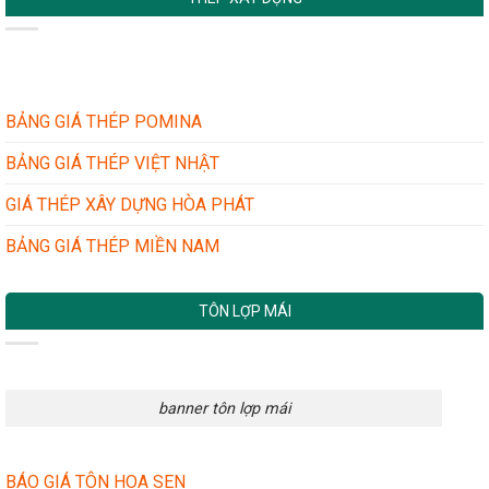
TÔN
CHO
HIỆN
CHÍNH
NHÀ
HÃNG
XƯỞNG
VÀ
–
TÔN
NHÀ
GIẢ
DÂN
NHÁI:
BẢNG GIÁ THÉP POMINA
DỤNG
BÍ
QUYẾT
BẢNG GIÁ THÉP VIỆT NHẬT
ĐƠN
GIẢN
GIÁ THÉP XÂY DỰNG HÒA PHÁT
MÀ
HIỆU
BẢNG GIÁ THÉP MIỀN NAM
QUẢ
TÔN LỢP MÁI
banner tôn lợp mái
BÁO GIÁ TÔN HOA SEN