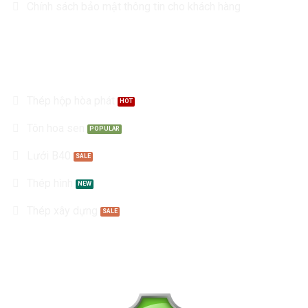
Chính sách bảo mật thông tin cho khách hàng
Sản Phẩm
Thép hộp hòa phát
Tôn hoa sen
Lưới B40
Thép hình
Thép xây dựng
Kết nối với chúng tôi