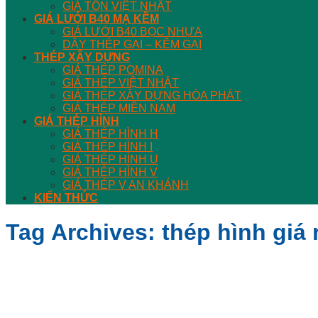
GIÁ TÔN VIỆT NHẬT
GIÁ LƯỚI B40 MẠ KẼM
GIÁ LƯỚI B40 BỌC NHỰA
DÂY THÉP GAI – KẼM GAI
THÉP XÂY DỰNG
GIÁ THÉP POMINA
GIÁ THÉP VIỆT NHẬT
GIÁ THÉP XÂY DỰNG HÒA PHÁT
GIÁ THÉP MIỀN NAM
GIÁ THÉP HÌNH
GIÁ THÉP HÌNH H
GIÁ THÉP HÌNH I
GIÁ THÉP HÌNH U
GIÁ THÉP HÌNH V
GIÁ THÉP V AN KHÁNH
KIẾN THỨC
Tag Archives:
thép hình giá 