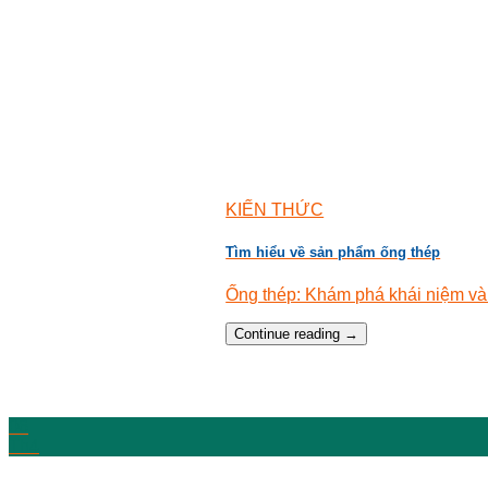
KIẾN THỨC
Tìm hiểu về sản phẩm ống thép
Ống thép: Khám phá khái niệm và ứ
Continue reading
→
06
Th4