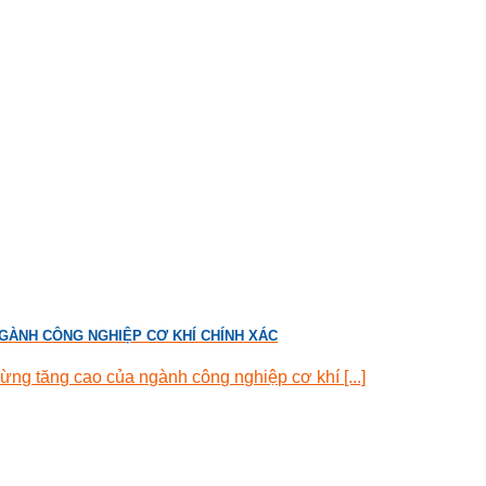
GÀNH CÔNG NGHIỆP CƠ KHÍ CHÍNH XÁC
g tăng cao của ngành công nghiệp cơ khí [...]