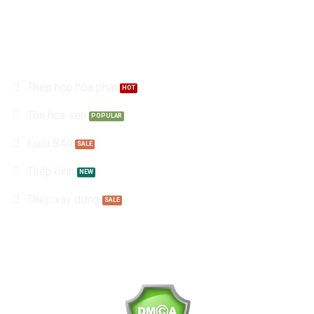
Sản Phẩm
Thép hộp hòa phát
Tôn hoa sen
Lưới B40
Thép hình
Thép xây dựng
Kết nối với chúng tôi