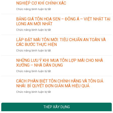
về
NGHIỆP CƠ KHÍ CHÍNH XÁC
sản
ở
Chức năng bình luận bị tắt
phẩm
ỨNG
ống
DỤNG
thép
BẢNG GIÁ TÔN HOA SEN – ĐÔNG Á – VIỆT NHẬT TẠI
CỦA
LONG AN MỚI NHẤT
THÉP
ở
Chức năng bình luận bị tắt
HÌNH
BẢNG
TRONG
GIÁ
LẮP ĐẶT MÁI TÔN MỚI: TIÊU CHUẨN AN TOÀN VÀ
NGÀNH
TÔN
CÔNG
CÁC BƯỚC THỰC HIỆN
HOA
NGHIỆP
ở
Chức năng bình luận bị tắt
SEN
CƠ
LẮP
–
KHÍ
ĐẶT
NHỮNG LƯU Ý KHI MUA TÔN LỢP MÁI CHO NHÀ
ĐÔNG
CHÍNH
MÁI
Á
XƯỞNG – NHÀ DÂN DỤNG
XÁC
TÔN
–
ở
Chức năng bình luận bị tắt
MỚI:
VIỆT
NHỮNG
TIÊU
NHẬT
LƯU
CÁCH PHÂN BIỆT TÔN CHÍNH HÃNG VÀ TÔN GIẢ
CHUẨN
TẠI
Ý
AN
NHÁI: BÍ QUYẾT ĐƠN GIẢN MÀ HIỆU QUẢ
LONG
KHI
TOÀN
AN
ở
Chức năng bình luận bị tắt
MUA
VÀ
MỚI
CÁCH
TÔN
CÁC
NHẤT
PHÂN
LỢP
BƯỚC
BIỆT
MÁI
THỰC
THÉP XÂY DỰNG
TÔN
CHO
HIỆN