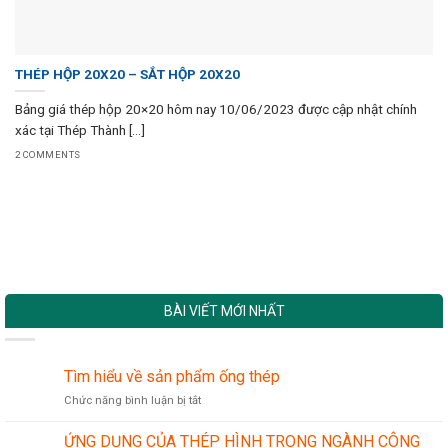
THÉP HỘP 20X20 – SẮT HỘP 20X20
Bảng giá thép hộp 20×20 hôm nay 10/06/2023 được cập nhật chính
xác tại Thép Thành [...]
2 COMMENTS
BÀI VIẾT MỚI NHẤT
Tìm hiểu về sản phẩm ống thép
ở
Chức năng bình luận bị tắt
Tìm
hiểu
ỨNG DỤNG CỦA THÉP HÌNH TRONG NGÀNH CÔNG