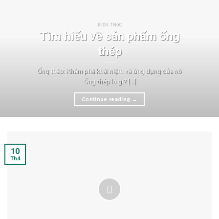
KIẾN THỨC
Tìm hiểu về sản phẩm ống
thép
Ống thép: Khám phá khái niệm và ứng dụng của nó
Ống thép là gì? [...]
Continue reading
→
10
Th4