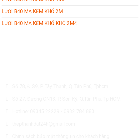
LƯỚI B40 MẠ KẼM KHỔ 2M
LƯỚI B40 MẠ KẼM KHỔ KHỔ 2M4
CÔNG TY TÔN THÉP THÀNH ĐẠT
Số 78, Đ S9, P. Tây Thạnh, Q. Tân Phú, Tphcm
Số 27, Đường CN13, P. Sơn Kỳ, Q.Tân Phú, Tp.HCM.
Hotline: 09345 22229 - 0932 784 883
thepthanhdat24h@gmail.com
Chính sách bảo mật thông tin cho khách hàng