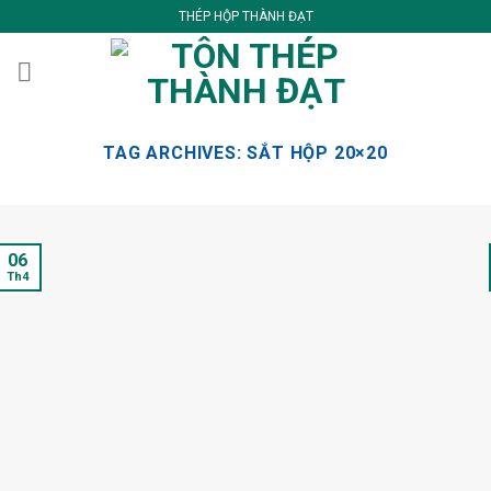
Skip
THÉP HỘP THÀNH ĐẠT
to
content
TAG ARCHIVES:
SẮT HỘP 20×20
06
Th4