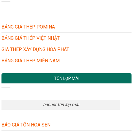
CHÍNH
NHÀ
HÃNG
XƯỞNG
VÀ
–
TÔN
NHÀ
GIẢ
DÂN
NHÁI:
BẢNG GIÁ THÉP POMINA
DỤNG
BÍ
QUYẾT
BẢNG GIÁ THÉP VIỆT NHẬT
ĐƠN
GIẢN
GIÁ THÉP XÂY DỰNG HÒA PHÁT
MÀ
HIỆU
BẢNG GIÁ THÉP MIỀN NAM
QUẢ
TÔN LỢP MÁI
banner tôn lợp mái
BÁO GIÁ TÔN HOA SEN