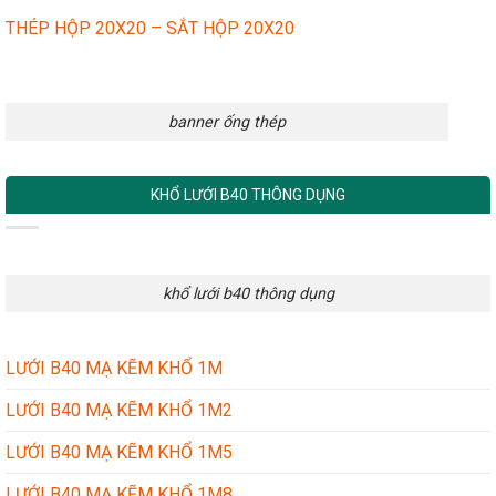
THÉP HỘP 20X20 – SẮT HỘP 20X20
banner ống thép
KHỔ LƯỚI B40 THÔNG DỤNG
khổ lưới b40 thông dụng
LƯỚI B40 MẠ KẼM KHỔ 1M
LƯỚI B40 MẠ KẼM KHỔ 1M2
LƯỚI B40 MẠ KẼM KHỔ 1M5
LƯỚI B40 MẠ KẼM KHỔ 1M8