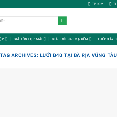
TPHCM
T
HỘP
GIÁ TÔN LỢP MÁI
GIÁ LƯỚI B40 MẠ KẼM
THÉP XÂY 
TAG ARCHIVES:
LƯỚI B40 TẠI BÀ RỊA VŨNG TÀ