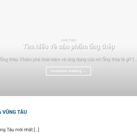
KIẾN THỨC
Tìm hiểu về sản phẩm ống thép
Ống thép: Khám phá khái niệm và ứng dụng của nó Ống thép là gì? [...
Continue reading
→
ỊA VŨNG TÀU
ng Tàu mới nhất [...]