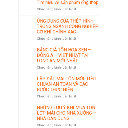
Tìm hiểu về sản phẩm ống thép
ở
Chức năng bình luận bị tắt
Tìm
hiểu
ỨNG DỤNG CỦA THÉP HÌNH
về
TRONG NGÀNH CÔNG NGHIỆP
sản
CƠ KHÍ CHÍNH XÁC
phẩm
ống
ở
Chức năng bình luận bị tắt
thép
ỨNG
DỤNG
BẢNG GIÁ TÔN HOA SEN –
CỦA
ĐÔNG Á – VIỆT NHẬT TẠI
THÉP
LONG AN MỚI NHẤT
HÌNH
ở
Chức năng bình luận bị tắt
TRONG
BẢNG
NGÀNH
GIÁ
CÔNG
LẮP ĐẶT MÁI TÔN MỚI: TIÊU
TÔN
NGHIỆP
CHUẨN AN TOÀN VÀ CÁC
HOA
CƠ
BƯỚC THỰC HIỆN
SEN
KHÍ
ở
Chức năng bình luận bị tắt
–
CHÍNH
LẮP
ĐÔNG
XÁC
ĐẶT
Á
NHỮNG LƯU Ý KHI MUA TÔN
MÁI
–
LỢP MÁI CHO NHÀ XƯỞNG –
TÔN
VIỆT
NHÀ DÂN DỤNG
MỚI:
NHẬT
ở
Chức năng bình luận bị tắt
TIÊU
TẠI