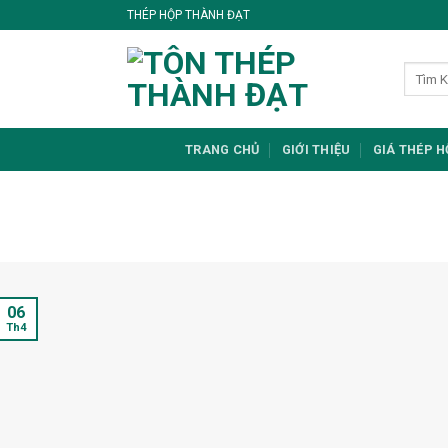
Skip
THÉP HỘP THÀNH ĐẠT
to
content
TRANG CHỦ
GIỚI THIỆU
GIÁ THÉP 
06
Th4