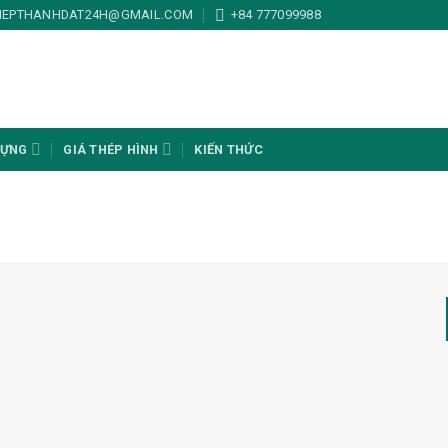
HEPTHANHDAT24H@GMAIL.COM
+84 777099988
DỰNG
GIÁ THÉP HÌNH
KIẾN THỨC
U