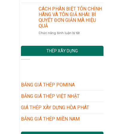
NHỮNG
CHUẨN
LONG
LƯU
AN
AN
CÁCH PHÂN BIỆT TÔN CHÍNH
Ý
TOÀN
MỚI
HÃNG VÀ TÔN GIẢ NHÁI: BÍ
KHI
VÀ
NHẤT
QUYẾT ĐƠN GIẢN MÀ HIỆU
MUA
CÁC
QUẢ
TÔN
BƯỚC
LỢP
THỰC
ở
Chức năng bình luận bị tắt
MÁI
HIỆN
CÁCH
CHO
PHÂN
NHÀ
BIỆT
THÉP XÂY DỰNG
XƯỞNG
TÔN
–
CHÍNH
NHÀ
HÃNG
DÂN
VÀ
DỤNG
TÔN
GIẢ
NHÁI:
BẢNG GIÁ THÉP POMINA
BÍ
QUYẾT
BẢNG GIÁ THÉP VIỆT NHẬT
ĐƠN
GIẢN
GIÁ THÉP XÂY DỰNG HÒA PHÁT
MÀ
HIỆU
BẢNG GIÁ THÉP MIỀN NAM
QUẢ