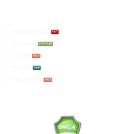
Sản Phẩm
Thép hộp hòa phát
Tôn hoa sen
Lưới B40
Thép hình
Thép xây dựng
Kết nối với chúng tôi