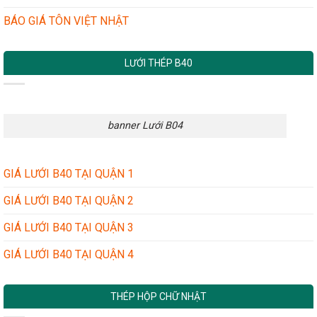
BÁO GIÁ TÔN VIỆT NHẬT
LƯỚI THÉP B40
banner Lưới B04
GIÁ LƯỚI B40 TẠI QUẬN 1
GIÁ LƯỚI B40 TẠI QUẬN 2
GIÁ LƯỚI B40 TẠI QUẬN 3
GIÁ LƯỚI B40 TẠI QUẬN 4
THÉP HỘP CHỮ NHẬT