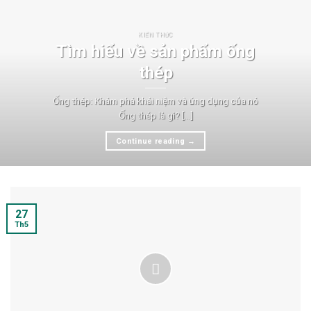
KIẾN THỨC
Tìm hiểu về sản phẩm ống
thép
Ống thép: Khám phá khái niệm và ứng dụng của nó
Ống thép là gì? [...]
Continue reading
→
27
Th5