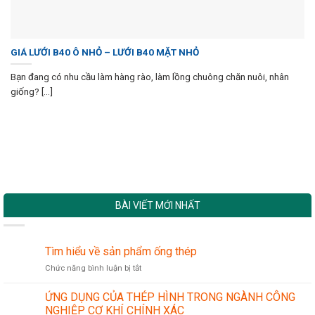
GIÁ LƯỚI B40 Ô NHỎ – LƯỚI B40 MẶT NHỎ
Bạn đang có nhu cầu làm hàng rào, làm lồng chuông chăn nuôi, nhân
giống? [...]
BÀI VIẾT MỚI NHẤT
Tìm hiểu về sản phẩm ống thép
ở
Chức năng bình luận bị tắt
Tìm
hiểu
ỨNG DỤNG CỦA THÉP HÌNH TRONG NGÀNH CÔNG
về
NGHIỆP CƠ KHÍ CHÍNH XÁC