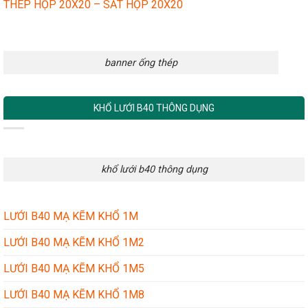
THÉP HỘP 20X20 – SẮT HỘP 20X20
banner ống thép
KHỔ LƯỚI B40 THÔNG DỤNG
khổ lưới b40 thông dụng
LƯỚI B40 MẠ KẼM KHỔ 1M
LƯỚI B40 MẠ KẼM KHỔ 1M2
LƯỚI B40 MẠ KẼM KHỔ 1M5
LƯỚI B40 MẠ KẼM KHỔ 1M8