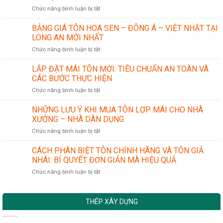
sản
ở
Chức năng bình luận bị tắt
phẩm
ỨNG
ống
DỤNG
thép
BẢNG GIÁ TÔN HOA SEN – ĐÔNG Á – VIỆT NHẬT TẠI
CỦA
LONG AN MỚI NHẤT
THÉP
ở
Chức năng bình luận bị tắt
HÌNH
BẢNG
TRONG
GIÁ
LẮP ĐẶT MÁI TÔN MỚI: TIÊU CHUẨN AN TOÀN VÀ
NGÀNH
TÔN
CÔNG
CÁC BƯỚC THỰC HIỆN
HOA
NGHIỆP
ở
Chức năng bình luận bị tắt
SEN
CƠ
LẮP
–
KHÍ
ĐẶT
NHỮNG LƯU Ý KHI MUA TÔN LỢP MÁI CHO NHÀ
ĐÔNG
CHÍNH
MÁI
Á
XƯỞNG – NHÀ DÂN DỤNG
XÁC
TÔN
–
ở
Chức năng bình luận bị tắt
MỚI:
VIỆT
NHỮNG
TIÊU
NHẬT
LƯU
CÁCH PHÂN BIỆT TÔN CHÍNH HÃNG VÀ TÔN GIẢ
CHUẨN
TẠI
Ý
AN
NHÁI: BÍ QUYẾT ĐƠN GIẢN MÀ HIỆU QUẢ
LONG
KHI
TOÀN
AN
ở
Chức năng bình luận bị tắt
MUA
VÀ
MỚI
CÁCH
TÔN
CÁC
NHẤT
PHÂN
LỢP
BƯỚC
BIỆT
MÁI
THỰC
THÉP XÂY DỰNG
TÔN
CHO
HIỆN
CHÍNH
NHÀ
HÃNG