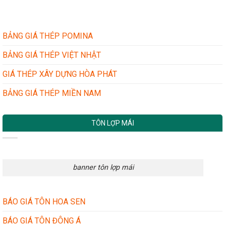
XƯỞNG
VÀ
–
TÔN
NHÀ
GIẢ
DÂN
NHÁI:
BẢNG GIÁ THÉP POMINA
DỤNG
BÍ
QUYẾT
BẢNG GIÁ THÉP VIỆT NHẬT
ĐƠN
GIẢN
GIÁ THÉP XÂY DỰNG HÒA PHÁT
MÀ
HIỆU
BẢNG GIÁ THÉP MIỀN NAM
QUẢ
TÔN LỢP MÁI
banner tôn lợp mái
BÁO GIÁ TÔN HOA SEN
BÁO GIÁ TÔN ĐÔNG Á