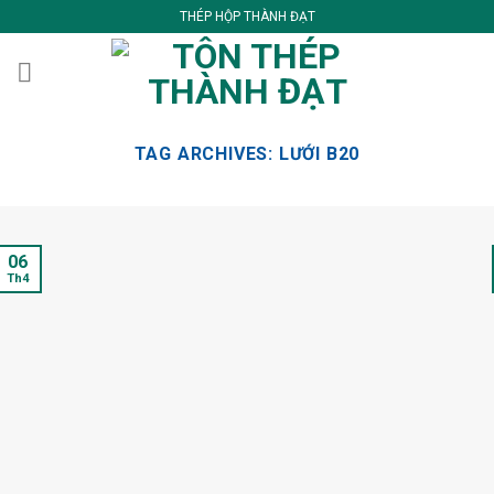
Skip
THÉP HỘP THÀNH ĐẠT
to
content
TAG ARCHIVES:
LƯỚI B20
06
Th4