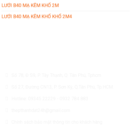
LƯỚI B40 MẠ KẼM KHỔ 2M
LƯỚI B40 MẠ KẼM KHỔ KHỔ 2M4
CÔNG TY TÔN THÉP THÀNH ĐẠT
Số 78, Đ S9, P. Tây Thạnh, Q. Tân Phú, Tphcm
Số 27, Đường CN13, P. Sơn Kỳ, Q.Tân Phú, Tp.HCM.
Hotline: 09345 22229 - 0932 784 883
thepthanhdat24h@gmail.com
Chính sách bảo mật thông tin cho khách hàng