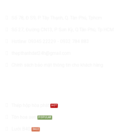
Số 78, Đ S9, P. Tây Thạnh, Q. Tân Phú, Tphcm
Số 27, Đường CN13, P. Sơn Kỳ, Q.Tân Phú, Tp.HCM.
Hotline: 09345 22229 - 0932 784 883
thepthanhdat24h@gmail.com
Chính sách bảo mật thông tin cho khách hàng
Sản Phẩm
Thép hộp hòa phát
Tôn hoa sen
Lưới B40