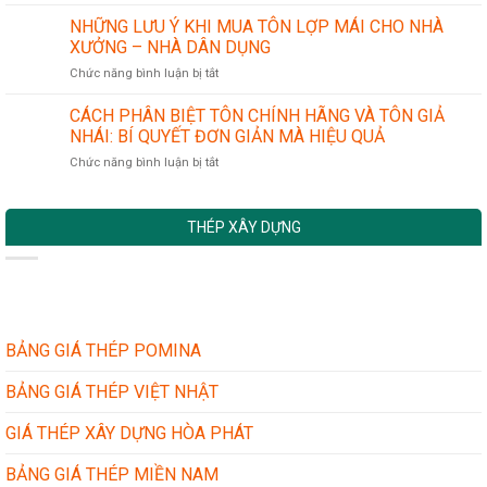
LẮP
–
KHÍ
ĐẶT
NHỮNG LƯU Ý KHI MUA TÔN LỢP MÁI CHO NHÀ
ĐÔNG
CHÍNH
MÁI
Á
XƯỞNG – NHÀ DÂN DỤNG
XÁC
TÔN
–
ở
Chức năng bình luận bị tắt
MỚI:
VIỆT
NHỮNG
TIÊU
NHẬT
LƯU
CÁCH PHÂN BIỆT TÔN CHÍNH HÃNG VÀ TÔN GIẢ
CHUẨN
TẠI
Ý
AN
NHÁI: BÍ QUYẾT ĐƠN GIẢN MÀ HIỆU QUẢ
LONG
KHI
TOÀN
AN
ở
Chức năng bình luận bị tắt
MUA
VÀ
MỚI
CÁCH
TÔN
CÁC
NHẤT
PHÂN
LỢP
BƯỚC
BIỆT
MÁI
THỰC
THÉP XÂY DỰNG
TÔN
CHO
HIỆN
CHÍNH
NHÀ
HÃNG
XƯỞNG
VÀ
–
TÔN
NHÀ
GIẢ
DÂN
NHÁI:
BẢNG GIÁ THÉP POMINA
DỤNG
BÍ
QUYẾT
BẢNG GIÁ THÉP VIỆT NHẬT
ĐƠN
GIẢN
GIÁ THÉP XÂY DỰNG HÒA PHÁT
MÀ
HIỆU
BẢNG GIÁ THÉP MIỀN NAM
QUẢ