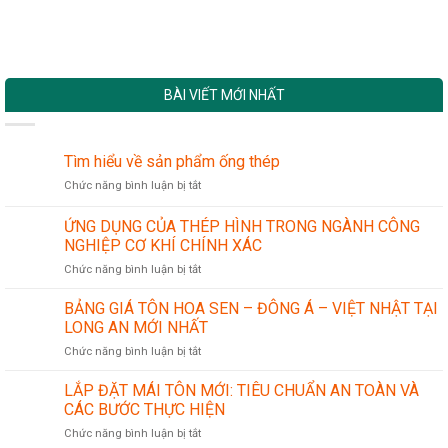
BÀI VIẾT MỚI NHẤT
Tìm hiểu về sản phẩm ống thép
ở
Chức năng bình luận bị tắt
Tìm
hiểu
ỨNG DỤNG CỦA THÉP HÌNH TRONG NGÀNH CÔNG
về
NGHIỆP CƠ KHÍ CHÍNH XÁC
sản
ở
Chức năng bình luận bị tắt
phẩm
ỨNG
ống
DỤNG
thép
BẢNG GIÁ TÔN HOA SEN – ĐÔNG Á – VIỆT NHẬT TẠI
CỦA
LONG AN MỚI NHẤT
THÉP
ở
Chức năng bình luận bị tắt
HÌNH
BẢNG
TRONG
GIÁ
LẮP ĐẶT MÁI TÔN MỚI: TIÊU CHUẨN AN TOÀN VÀ
NGÀNH
TÔN
CÔNG
CÁC BƯỚC THỰC HIỆN
HOA
NGHIỆP
ở
Chức năng bình luận bị tắt
SEN
CƠ