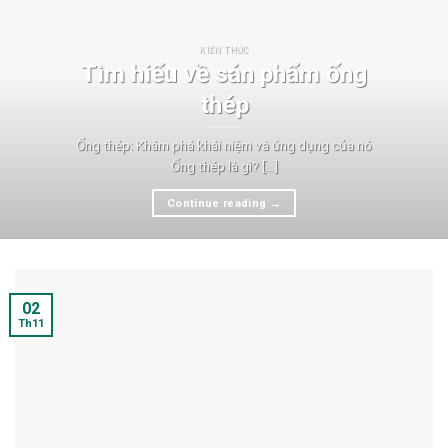
KIẾN THỨC
Tìm hiểu về sản phẩm ống
thép
Ống thép: Khám phá khái niệm và ứng dụng của nó
Ống thép là gì? [...]
Continue reading
→
02
Th11