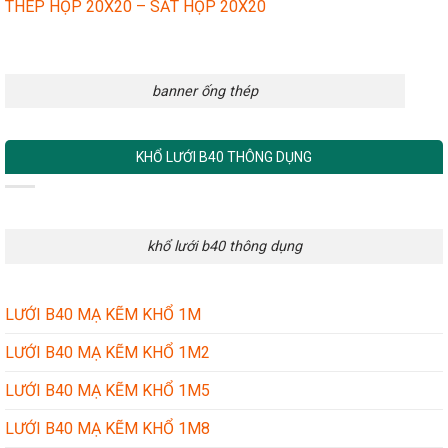
THÉP HỘP 20X20 – SẮT HỘP 20X20
banner ống thép
KHỔ LƯỚI B40 THÔNG DỤNG
khổ lưới b40 thông dụng
LƯỚI B40 MẠ KẼM KHỔ 1M
LƯỚI B40 MẠ KẼM KHỔ 1M2
LƯỚI B40 MẠ KẼM KHỔ 1M5
LƯỚI B40 MẠ KẼM KHỔ 1M8