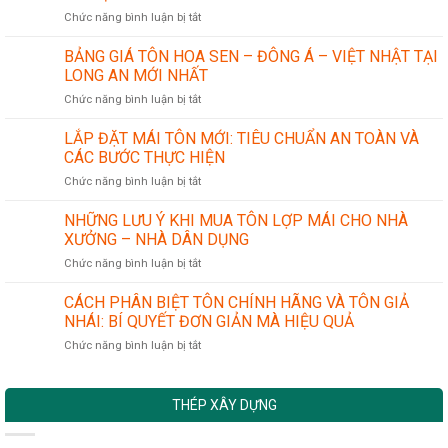
sản
ở
Chức năng bình luận bị tắt
phẩm
ỨNG
ống
DỤNG
thép
BẢNG GIÁ TÔN HOA SEN – ĐÔNG Á – VIỆT NHẬT TẠI
CỦA
LONG AN MỚI NHẤT
THÉP
ở
Chức năng bình luận bị tắt
HÌNH
BẢNG
TRONG
GIÁ
LẮP ĐẶT MÁI TÔN MỚI: TIÊU CHUẨN AN TOÀN VÀ
NGÀNH
TÔN
CÔNG
CÁC BƯỚC THỰC HIỆN
HOA
NGHIỆP
ở
Chức năng bình luận bị tắt
SEN
CƠ
LẮP
–
KHÍ
ĐẶT
NHỮNG LƯU Ý KHI MUA TÔN LỢP MÁI CHO NHÀ
ĐÔNG
CHÍNH
MÁI
Á
XƯỞNG – NHÀ DÂN DỤNG
XÁC
TÔN
–
ở
Chức năng bình luận bị tắt
MỚI:
VIỆT
NHỮNG
TIÊU
NHẬT
LƯU
CÁCH PHÂN BIỆT TÔN CHÍNH HÃNG VÀ TÔN GIẢ
CHUẨN
TẠI
Ý
AN
NHÁI: BÍ QUYẾT ĐƠN GIẢN MÀ HIỆU QUẢ
LONG
KHI
TOÀN
AN
ở
Chức năng bình luận bị tắt
MUA
VÀ
MỚI
CÁCH
TÔN
CÁC
NHẤT
PHÂN
LỢP
BƯỚC
BIỆT
MÁI
THỰC
THÉP XÂY DỰNG
TÔN
CHO
HIỆN
CHÍNH
NHÀ
HÃNG