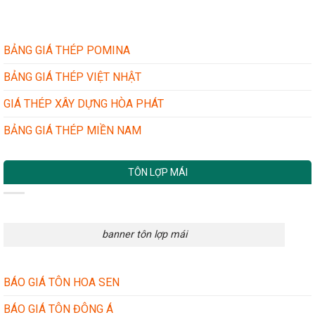
XƯỞNG
VÀ
–
TÔN
NHÀ
GIẢ
DÂN
NHÁI:
BẢNG GIÁ THÉP POMINA
DỤNG
BÍ
QUYẾT
BẢNG GIÁ THÉP VIỆT NHẬT
ĐƠN
GIẢN
GIÁ THÉP XÂY DỰNG HÒA PHÁT
MÀ
HIỆU
BẢNG GIÁ THÉP MIỀN NAM
QUẢ
TÔN LỢP MÁI
banner tôn lợp mái
BÁO GIÁ TÔN HOA SEN
BÁO GIÁ TÔN ĐÔNG Á