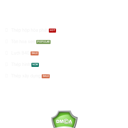
Sản Phẩm
Thép hộp hòa phát
Tôn hoa sen
Lưới B40
Thép hình
Thép xây dựng
Kết nối với chúng tôi