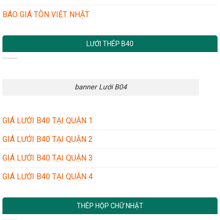
BÁO GIÁ TÔN VIỆT NHẬT
LƯỚI THÉP B40
banner Lưới B04
GIÁ LƯỚI B40 TẠI QUẬN 1
GIÁ LƯỚI B40 TẠI QUẬN 2
GIÁ LƯỚI B40 TẠI QUẬN 3
GIÁ LƯỚI B40 TẠI QUẬN 4
THÉP HỘP CHỮ NHẬT