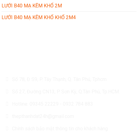
LƯỚI B40 MẠ KẼM KHỔ 2M
LƯỚI B40 MẠ KẼM KHỔ KHỔ 2M4
CÔNG TY TÔN THÉP THÀNH ĐẠT
Số 78, Đ S9, P. Tây Thạnh, Q. Tân Phú, Tphcm
Số 27, Đường CN13, P. Sơn Kỳ, Q.Tân Phú, Tp.HCM.
Hotline: 09345 22229 - 0932 784 883
thepthanhdat24h@gmail.com
Chính sách bảo mật thông tin cho khách hàng