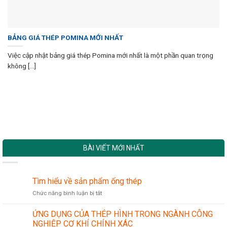
BẢNG GIÁ THÉP POMINA MỚI NHẤT
Việc cập nhật bảng giá thép Pomina mới nhất là một phần quan trọng
không [...]
BÀI VIẾT MỚI NHẤT
Tìm hiểu về sản phẩm ống thép
ở
Chức năng bình luận bị tắt
Tìm
hiểu
ỨNG DỤNG CỦA THÉP HÌNH TRONG NGÀNH CÔNG
về
NGHIỆP CƠ KHÍ CHÍNH XÁC