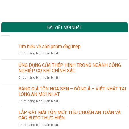
BÀI VIẾT MỚI NHẤT
Tìm hiểu về sản phẩm ống thép
ở
Chức năng bình luận bị tắt
Tìm
hiểu
ỨNG DỤNG CỦA THÉP HÌNH TRONG NGÀNH CÔNG
về
NGHIỆP CƠ KHÍ CHÍNH XÁC
sản
ở
Chức năng bình luận bị tắt
phẩm
ỨNG
ống
DỤNG
thép
BẢNG GIÁ TÔN HOA SEN – ĐÔNG Á – VIỆT NHẬT TẠI
CỦA
LONG AN MỚI NHẤT
THÉP
ở
Chức năng bình luận bị tắt
HÌNH
BẢNG
TRONG
GIÁ
LẮP ĐẶT MÁI TÔN MỚI: TIÊU CHUẨN AN TOÀN VÀ
NGÀNH
TÔN
CÔNG
CÁC BƯỚC THỰC HIỆN
HOA
NGHIỆP
ở
Chức năng bình luận bị tắt
SEN
CƠ