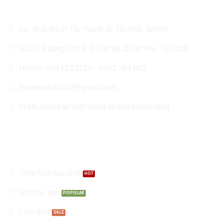
Số 78, Đ S9, P. Tây Thạnh, Q. Tân Phú, Tphcm
Số 27, Đường CN13, P. Sơn Kỳ, Q.Tân Phú, Tp.HCM.
Hotline: 09345 22229 - 0932 784 883
thepthanhdat24h@gmail.com
Chính sách bảo mật thông tin cho khách hàng
Sản Phẩm
Thép hộp hòa phát
Tôn hoa sen
Lưới B40