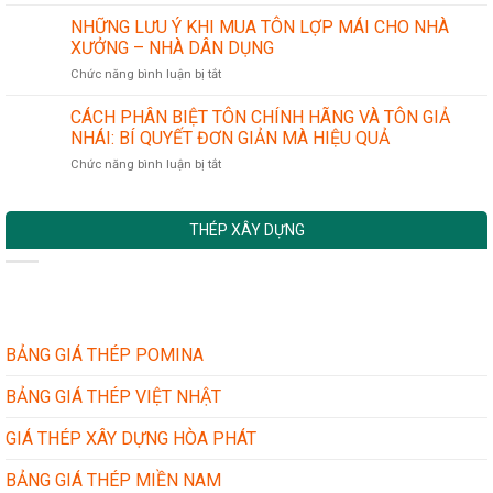
LẮP
–
KHÍ
ĐẶT
NHỮNG LƯU Ý KHI MUA TÔN LỢP MÁI CHO NHÀ
ĐÔNG
CHÍNH
MÁI
Á
XƯỞNG – NHÀ DÂN DỤNG
XÁC
TÔN
–
ở
Chức năng bình luận bị tắt
MỚI:
VIỆT
NHỮNG
TIÊU
NHẬT
LƯU
CÁCH PHÂN BIỆT TÔN CHÍNH HÃNG VÀ TÔN GIẢ
CHUẨN
TẠI
Ý
AN
NHÁI: BÍ QUYẾT ĐƠN GIẢN MÀ HIỆU QUẢ
LONG
KHI
TOÀN
AN
ở
Chức năng bình luận bị tắt
MUA
VÀ
MỚI
CÁCH
TÔN
CÁC
NHẤT
PHÂN
LỢP
BƯỚC
BIỆT
MÁI
THỰC
THÉP XÂY DỰNG
TÔN
CHO
HIỆN
CHÍNH
NHÀ
HÃNG
XƯỞNG
VÀ
–
TÔN
NHÀ
GIẢ
DÂN
NHÁI:
BẢNG GIÁ THÉP POMINA
DỤNG
BÍ
QUYẾT
BẢNG GIÁ THÉP VIỆT NHẬT
ĐƠN
GIẢN
GIÁ THÉP XÂY DỰNG HÒA PHÁT
MÀ
HIỆU
BẢNG GIÁ THÉP MIỀN NAM
QUẢ