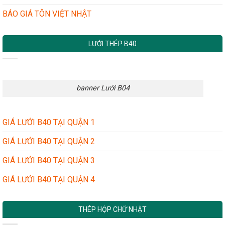
BÁO GIÁ TÔN VIỆT NHẬT
LƯỚI THÉP B40
banner Lưới B04
GIÁ LƯỚI B40 TẠI QUẬN 1
GIÁ LƯỚI B40 TẠI QUẬN 2
GIÁ LƯỚI B40 TẠI QUẬN 3
GIÁ LƯỚI B40 TẠI QUẬN 4
THÉP HỘP CHỮ NHẬT