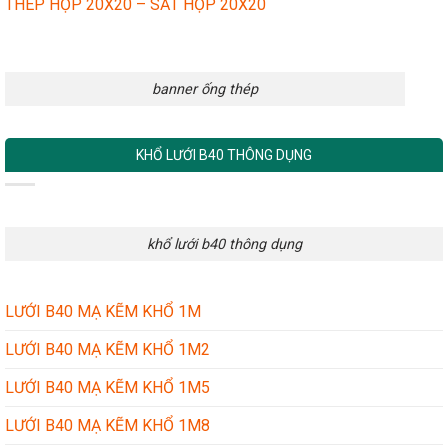
THÉP HỘP 20X20 – SẮT HỘP 20X20
banner ống thép
KHỔ LƯỚI B40 THÔNG DỤNG
khổ lưới b40 thông dụng
LƯỚI B40 MẠ KẼM KHỔ 1M
LƯỚI B40 MẠ KẼM KHỔ 1M2
LƯỚI B40 MẠ KẼM KHỔ 1M5
LƯỚI B40 MẠ KẼM KHỔ 1M8