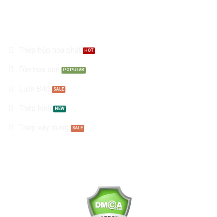
Sản Phẩm
Thép hộp hòa phát
Tôn hoa sen
Lưới B40
Thép hình
Thép xây dựng
Kết nối với chúng tôi