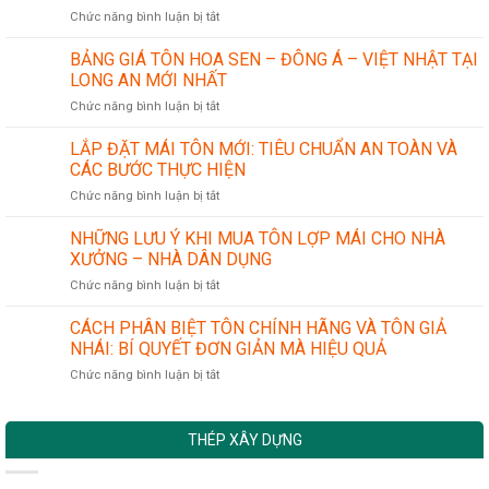
ở
Chức năng bình luận bị tắt
phẩm
ỨNG
ống
DỤNG
thép
BẢNG GIÁ TÔN HOA SEN – ĐÔNG Á – VIỆT NHẬT TẠI
CỦA
LONG AN MỚI NHẤT
THÉP
ở
Chức năng bình luận bị tắt
HÌNH
BẢNG
TRONG
GIÁ
LẮP ĐẶT MÁI TÔN MỚI: TIÊU CHUẨN AN TOÀN VÀ
NGÀNH
TÔN
CÔNG
CÁC BƯỚC THỰC HIỆN
HOA
NGHIỆP
ở
Chức năng bình luận bị tắt
SEN
CƠ
LẮP
–
KHÍ
ĐẶT
NHỮNG LƯU Ý KHI MUA TÔN LỢP MÁI CHO NHÀ
ĐÔNG
CHÍNH
MÁI
Á
XƯỞNG – NHÀ DÂN DỤNG
XÁC
TÔN
–
ở
Chức năng bình luận bị tắt
MỚI:
VIỆT
NHỮNG
TIÊU
NHẬT
LƯU
CÁCH PHÂN BIỆT TÔN CHÍNH HÃNG VÀ TÔN GIẢ
CHUẨN
TẠI
Ý
AN
NHÁI: BÍ QUYẾT ĐƠN GIẢN MÀ HIỆU QUẢ
LONG
KHI
TOÀN
AN
ở
Chức năng bình luận bị tắt
MUA
VÀ
MỚI
CÁCH
TÔN
CÁC
NHẤT
PHÂN
LỢP
BƯỚC
BIỆT
MÁI
THỰC
THÉP XÂY DỰNG
TÔN
CHO
HIỆN
CHÍNH
NHÀ
HÃNG
XƯỞNG