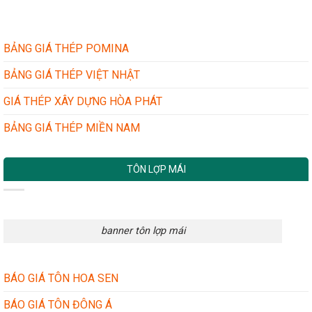
VÀ
–
TÔN
NHÀ
GIẢ
DÂN
NHÁI:
BẢNG GIÁ THÉP POMINA
DỤNG
BÍ
QUYẾT
BẢNG GIÁ THÉP VIỆT NHẬT
ĐƠN
GIẢN
GIÁ THÉP XÂY DỰNG HÒA PHÁT
MÀ
HIỆU
BẢNG GIÁ THÉP MIỀN NAM
QUẢ
TÔN LỢP MÁI
banner tôn lợp mái
BÁO GIÁ TÔN HOA SEN
BÁO GIÁ TÔN ĐÔNG Á