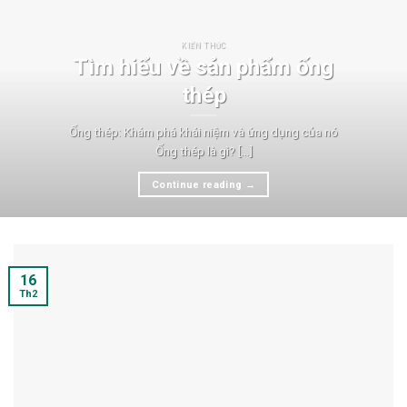
KIẾN THỨC
Tìm hiểu về sản phẩm ống
thép
Ống thép: Khám phá khái niệm và ứng dụng của nó
Ống thép là gì? [...]
Continue reading
→
16
Th2