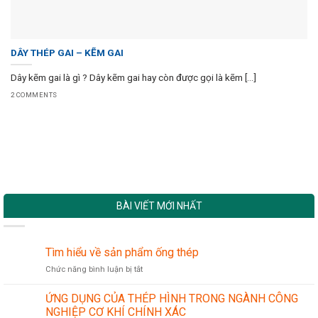
DÂY THÉP GAI – KẼM GAI
Dây kẽm gai là gì ? Dây kẽm gai hay còn được gọi là kẽm [...]
2 COMMENTS
BÀI VIẾT MỚI NHẤT
Tìm hiểu về sản phẩm ống thép
ở
Chức năng bình luận bị tắt
Tìm
hiểu
ỨNG DỤNG CỦA THÉP HÌNH TRONG NGÀNH CÔNG
về
NGHIỆP CƠ KHÍ CHÍNH XÁC
sản