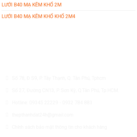
LƯỚI B40 MẠ KẼM KHỔ 2M
LƯỚI B40 MẠ KẼM KHỔ KHỔ 2M4
CÔNG TY TÔN THÉP THÀNH ĐẠT
Số 78, Đ S9, P. Tây Thạnh, Q. Tân Phú, Tphcm
Số 27, Đường CN13, P. Sơn Kỳ, Q.Tân Phú, Tp.HCM.
Hotline: 09345 22229 - 0932 784 883
thepthanhdat24h@gmail.com
Chính sách bảo mật thông tin cho khách hàng