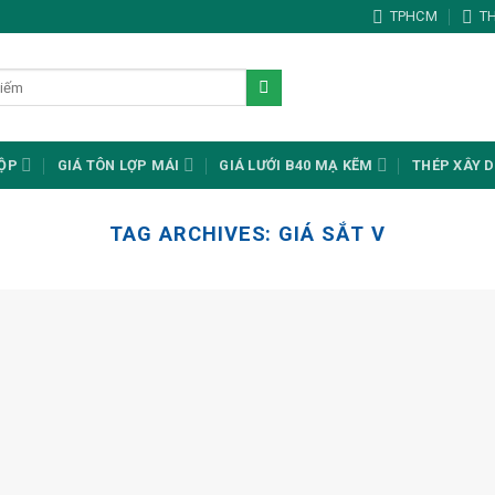
TPHCM
T
HỘP
GIÁ TÔN LỢP MÁI
GIÁ LƯỚI B40 MẠ KẼM
THÉP XÂY 
TAG ARCHIVES:
GIÁ SẮT V