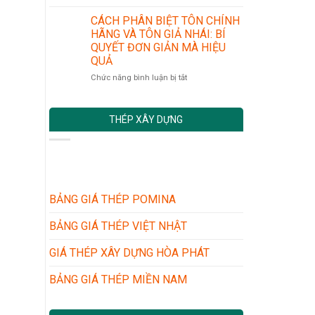
NHỮNG
CHUẨN
LONG
LƯU
AN
AN
CÁCH PHÂN BIỆT TÔN CHÍNH
Ý
TOÀN
MỚI
HÃNG VÀ TÔN GIẢ NHÁI: BÍ
KHI
VÀ
NHẤT
QUYẾT ĐƠN GIẢN MÀ HIỆU
MUA
CÁC
QUẢ
TÔN
BƯỚC
LỢP
THỰC
ở
Chức năng bình luận bị tắt
MÁI
HIỆN
CÁCH
CHO
PHÂN
NHÀ
BIỆT
THÉP XÂY DỰNG
XƯỞNG
TÔN
–
CHÍNH
NHÀ
HÃNG
DÂN
VÀ
DỤNG
TÔN
GIẢ
NHÁI:
BẢNG GIÁ THÉP POMINA
BÍ
QUYẾT
BẢNG GIÁ THÉP VIỆT NHẬT
ĐƠN
GIẢN
GIÁ THÉP XÂY DỰNG HÒA PHÁT
MÀ
HIỆU
BẢNG GIÁ THÉP MIỀN NAM
QUẢ