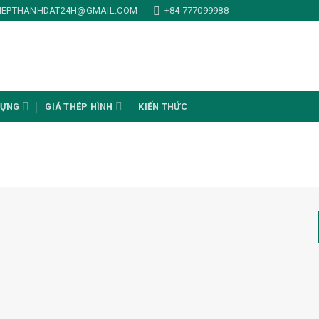
HEPTHANHDAT24H@GMAIL.COM
+84 777099988
DỰNG
GIÁ THÉP HÌNH
KIẾN THỨC