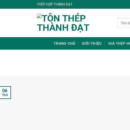
Skip
THÉP HỘP THÀNH ĐẠT
to
content
TRANG CHỦ
GIỚI THIỆU
GIÁ THÉP 
06
Th4