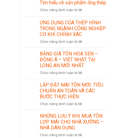
Tìm hiểu về sản phẩm ống thép
ở
Chức năng bình luận bị tắt
Tìm
hiểu
ỨNG DỤNG CỦA THÉP HÌNH
về
TRONG NGÀNH CÔNG NGHIỆP
sản
CƠ KHÍ CHÍNH XÁC
phẩm
ống
ở
Chức năng bình luận bị tắt
thép
ỨNG
DỤNG
BẢNG GIÁ TÔN HOA SEN –
CỦA
ĐÔNG Á – VIỆT NHẬT TẠI
THÉP
LONG AN MỚI NHẤT
HÌNH
ở
Chức năng bình luận bị tắt
TRONG
BẢNG
NGÀNH
GIÁ
CÔNG
LẮP ĐẶT MÁI TÔN MỚI: TIÊU
TÔN
NGHIỆP
CHUẨN AN TOÀN VÀ CÁC
HOA
CƠ
BƯỚC THỰC HIỆN
SEN
KHÍ
ở
Chức năng bình luận bị tắt
–
CHÍNH
LẮP
ĐÔNG
XÁC
ĐẶT
Á
NHỮNG LƯU Ý KHI MUA TÔN
MÁI
–
LỢP MÁI CHO NHÀ XƯỞNG –
TÔN
VIỆT
NHÀ DÂN DỤNG
MỚI:
NHẬT
ở
Chức năng bình luận bị tắt
TIÊU
TẠI