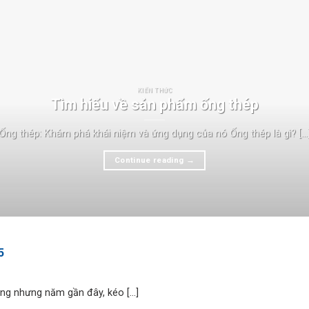
KIẾN THỨC
Tìm hiểu về sản phẩm ống thép
Ống thép: Khám phá khái niệm và ứng dụng của nó Ống thép là gì? [...
Continue reading
→
5
ng nhưng năm gần đây, kéo [...]