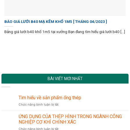
BÁO GIÁ LƯỚI B40 MẠ KẼM KHỔ 1M5 [ THÁNG 04/2023 ]
Bảng giá lưới b40 khổ 1m5 tại xưởng Bạn đang tìm hiểu giá lưới b40 [...]
BÀI VIẾT MỚI NHẤT
Tìm hiểu về sản phẩm ống thép
ở
Chức năng bình luận bị tắt
Tìm
hiểu
ỨNG DỤNG CỦA THÉP HÌNH TRONG NGÀNH CÔNG
về
NGHIỆP CƠ KHÍ CHÍNH XÁC
sản
ở
Chức năng bình luận bị tắt
phẩm