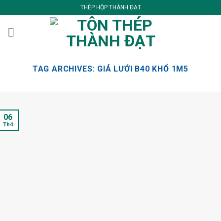
Skip
THÉP HỘP THÀNH ĐẠT
to
content
TAG ARCHIVES:
GIÁ LƯỚI B40 KHỔ 1M5
06
Th4