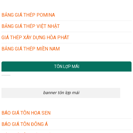
TÔN
NHÀ
GIẢ
DÂN
NHÁI:
BẢNG GIÁ THÉP POMINA
DỤNG
BÍ
QUYẾT
BẢNG GIÁ THÉP VIỆT NHẬT
ĐƠN
GIẢN
GIÁ THÉP XÂY DỰNG HÒA PHÁT
MÀ
HIỆU
BẢNG GIÁ THÉP MIỀN NAM
QUẢ
TÔN LỢP MÁI
banner tôn lợp mái
BÁO GIÁ TÔN HOA SEN
BÁO GIÁ TÔN ĐÔNG Á