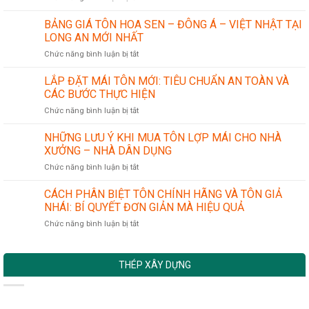
ỨNG
ống
DỤNG
thép
BẢNG GIÁ TÔN HOA SEN – ĐÔNG Á – VIỆT NHẬT TẠI
CỦA
LONG AN MỚI NHẤT
THÉP
ở
Chức năng bình luận bị tắt
HÌNH
BẢNG
TRONG
GIÁ
LẮP ĐẶT MÁI TÔN MỚI: TIÊU CHUẨN AN TOÀN VÀ
NGÀNH
TÔN
CÔNG
CÁC BƯỚC THỰC HIỆN
HOA
NGHIỆP
ở
Chức năng bình luận bị tắt
SEN
CƠ
LẮP
–
KHÍ
ĐẶT
NHỮNG LƯU Ý KHI MUA TÔN LỢP MÁI CHO NHÀ
ĐÔNG
CHÍNH
MÁI
Á
XƯỞNG – NHÀ DÂN DỤNG
XÁC
TÔN
–
ở
Chức năng bình luận bị tắt
MỚI:
VIỆT
NHỮNG
TIÊU
NHẬT
LƯU
CÁCH PHÂN BIỆT TÔN CHÍNH HÃNG VÀ TÔN GIẢ
CHUẨN
TẠI
Ý
AN
NHÁI: BÍ QUYẾT ĐƠN GIẢN MÀ HIỆU QUẢ
LONG
KHI
TOÀN
AN
ở
Chức năng bình luận bị tắt
MUA
VÀ
MỚI
CÁCH
TÔN
CÁC
NHẤT
PHÂN
LỢP
BƯỚC
BIỆT
MÁI
THỰC
THÉP XÂY DỰNG
TÔN
CHO
HIỆN
CHÍNH
NHÀ
HÃNG
XƯỞNG
VÀ
–