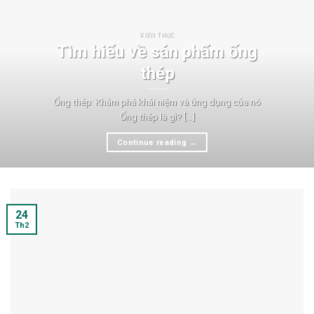
KIẾN THỨC
Tìm hiểu về sản phẩm ống
thép
Ống thép: Khám phá khái niệm và ứng dụng của nó
Ống thép là gì? [...]
Continue reading
→
24
Th2