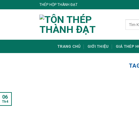
Skip
THÉP HỘP THÀNH ĐẠT
to
content
TRANG CHỦ
GIỚI THIỆU
GIÁ THÉP 
TA
06
Th4