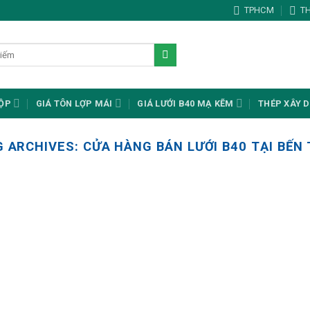
TPHCM
T
HỘP
GIÁ TÔN LỢP MÁI
GIÁ LƯỚI B40 MẠ KẼM
THÉP XÂY 
G ARCHIVES:
CỬA HÀNG BÁN LƯỚI B40 TẠI BẾN