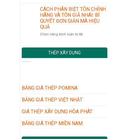
NHỮNG
CHUẨN
LONG
LƯU
AN
AN
CÁCH PHÂN BIỆT TÔN CHÍNH
Ý
TOÀN
MỚI
HÃNG VÀ TÔN GIẢ NHÁI: BÍ
KHI
VÀ
NHẤT
QUYẾT ĐƠN GIẢN MÀ HIỆU
MUA
CÁC
QUẢ
TÔN
BƯỚC
LỢP
THỰC
ở
Chức năng bình luận bị tắt
MÁI
HIỆN
CÁCH
CHO
PHÂN
NHÀ
BIỆT
THÉP XÂY DỰNG
XƯỞNG
TÔN
–
CHÍNH
NHÀ
HÃNG
DÂN
VÀ
DỤNG
TÔN
GIẢ
NHÁI:
BẢNG GIÁ THÉP POMINA
BÍ
QUYẾT
BẢNG GIÁ THÉP VIỆT NHẬT
ĐƠN
GIẢN
GIÁ THÉP XÂY DỰNG HÒA PHÁT
MÀ
HIỆU
BẢNG GIÁ THÉP MIỀN NAM
QUẢ