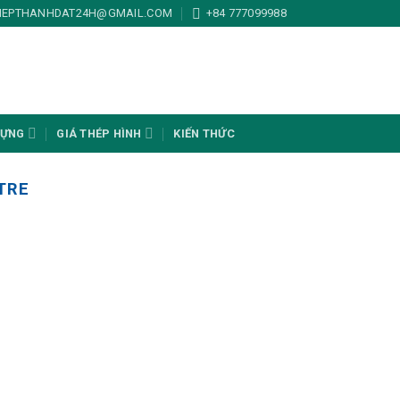
HEPTHANHDAT24H@GMAIL.COM
+84 777099988
DỰNG
GIÁ THÉP HÌNH
KIẾN THỨC
 TRE