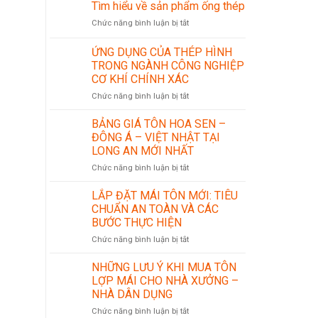
Tìm hiểu về sản phẩm ống thép
ở
Chức năng bình luận bị tắt
Tìm
hiểu
ỨNG DỤNG CỦA THÉP HÌNH
về
TRONG NGÀNH CÔNG NGHIỆP
sản
CƠ KHÍ CHÍNH XÁC
phẩm
ống
ở
Chức năng bình luận bị tắt
thép
ỨNG
DỤNG
BẢNG GIÁ TÔN HOA SEN –
CỦA
ĐÔNG Á – VIỆT NHẬT TẠI
THÉP
LONG AN MỚI NHẤT
HÌNH
ở
Chức năng bình luận bị tắt
TRONG
BẢNG
NGÀNH
GIÁ
CÔNG
LẮP ĐẶT MÁI TÔN MỚI: TIÊU
TÔN
NGHIỆP
CHUẨN AN TOÀN VÀ CÁC
HOA
CƠ
BƯỚC THỰC HIỆN
SEN
KHÍ
ở
Chức năng bình luận bị tắt
–
CHÍNH
LẮP
ĐÔNG
XÁC
ĐẶT
Á
NHỮNG LƯU Ý KHI MUA TÔN
MÁI
–
LỢP MÁI CHO NHÀ XƯỞNG –
TÔN
VIỆT
NHÀ DÂN DỤNG
MỚI:
NHẬT
ở
Chức năng bình luận bị tắt
TIÊU
TẠI