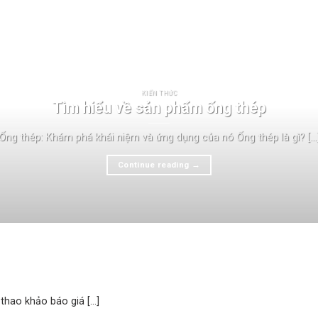
KIẾN THỨC
Tìm hiểu về sản phẩm ống thép
Ống thép: Khám phá khái niệm và ứng dụng của nó Ống thép là gì? [...
Continue reading
→
hao khảo báo giá [...]