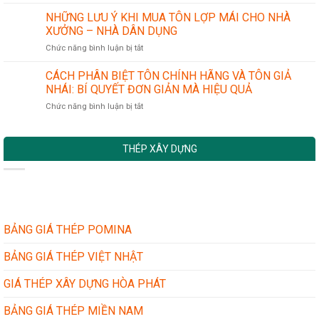
LẮP
–
KHÍ
ĐẶT
NHỮNG LƯU Ý KHI MUA TÔN LỢP MÁI CHO NHÀ
ĐÔNG
CHÍNH
MÁI
Á
XƯỞNG – NHÀ DÂN DỤNG
XÁC
TÔN
–
ở
Chức năng bình luận bị tắt
MỚI:
VIỆT
NHỮNG
TIÊU
NHẬT
LƯU
CÁCH PHÂN BIỆT TÔN CHÍNH HÃNG VÀ TÔN GIẢ
CHUẨN
TẠI
Ý
AN
NHÁI: BÍ QUYẾT ĐƠN GIẢN MÀ HIỆU QUẢ
LONG
KHI
TOÀN
AN
ở
Chức năng bình luận bị tắt
MUA
VÀ
MỚI
CÁCH
TÔN
CÁC
NHẤT
PHÂN
LỢP
BƯỚC
BIỆT
MÁI
THỰC
THÉP XÂY DỰNG
TÔN
CHO
HIỆN
CHÍNH
NHÀ
HÃNG
XƯỞNG
VÀ
–
TÔN
NHÀ
GIẢ
DÂN
NHÁI:
BẢNG GIÁ THÉP POMINA
DỤNG
BÍ
QUYẾT
BẢNG GIÁ THÉP VIỆT NHẬT
ĐƠN
GIẢN
GIÁ THÉP XÂY DỰNG HÒA PHÁT
MÀ
HIỆU
BẢNG GIÁ THÉP MIỀN NAM
QUẢ