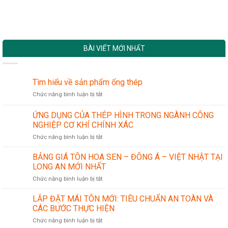
BÀI VIẾT MỚI NHẤT
Tìm hiểu về sản phẩm ống thép
ở
Chức năng bình luận bị tắt
Tìm
hiểu
ỨNG DỤNG CỦA THÉP HÌNH TRONG NGÀNH CÔNG
về
NGHIỆP CƠ KHÍ CHÍNH XÁC
sản
ở
Chức năng bình luận bị tắt
phẩm
ỨNG
ống
DỤNG
thép
BẢNG GIÁ TÔN HOA SEN – ĐÔNG Á – VIỆT NHẬT TẠI
CỦA
LONG AN MỚI NHẤT
THÉP
ở
Chức năng bình luận bị tắt
HÌNH
BẢNG
TRONG
GIÁ
LẮP ĐẶT MÁI TÔN MỚI: TIÊU CHUẨN AN TOÀN VÀ
NGÀNH
TÔN
CÔNG
CÁC BƯỚC THỰC HIỆN
HOA
NGHIỆP
ở
Chức năng bình luận bị tắt
SEN
CƠ