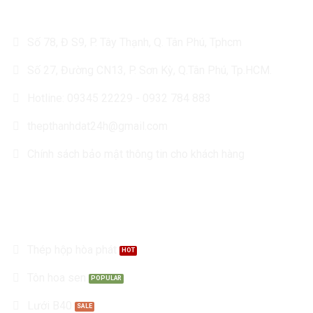
Số 78, Đ S9, P. Tây Thạnh, Q. Tân Phú, Tphcm
Số 27, Đường CN13, P. Sơn Kỳ, Q.Tân Phú, Tp.HCM.
Hotline: 09345 22229 - 0932 784 883
thepthanhdat24h@gmail.com
Chính sách bảo mật thông tin cho khách hàng
Sản Phẩm
Thép hộp hòa phát
Tôn hoa sen
Lưới B40